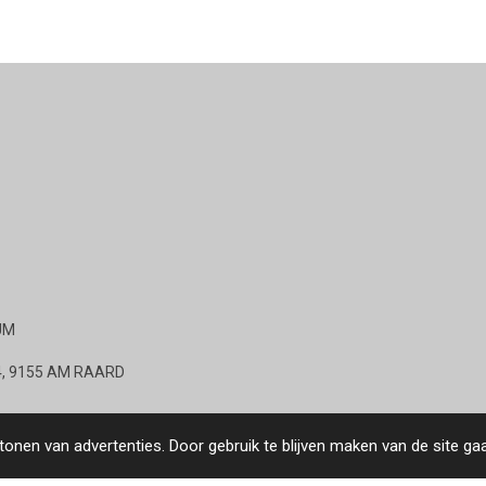
UM
 14, 9155 AM RAARD
onen van advertenties. Door gebruik te blijven maken van de site ga