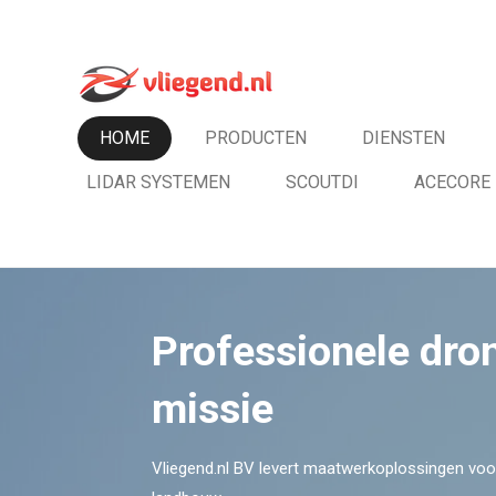
Ga
direct
naar
de
HOME
PRODUCTEN
DIENSTEN
hoofdinhoud
LIDAR SYSTEMEN
SCOUTDI
ACECORE
Professionele dro
missie
Vliegend.nl BV levert maatwerkoplossingen voor 