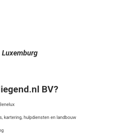
en Luxemburg
iegend.nl BV?
Benelux
s, kartering, hulpdiensten en landbouw
ng