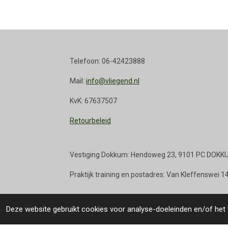
Telefoon: 06-42423888
Mail:
info@vliegend.nl
KvK: 67637507
Retourbeleid
Vestiging Dokkum: Hendoweg 23, 9101 PC DOKK
Praktijk training en postadres: Van Kleffenswei
© 2020 - 2026 Vliegend.nl
Deze website gebruikt cookies voor analyse-doeleinden en/of het t