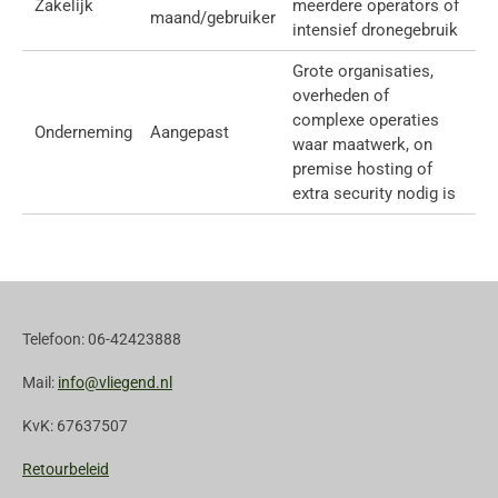
Zakelijk
meerdere operators of
maand/gebruiker
intensief dronegebruik
Grote organisaties,
overheden of
complexe operaties
Onderneming
Aangepast
waar maatwerk, on
premise hosting of
extra security nodig is
Telefoon: 06-42423888
Mail:
info@vliegend.nl
KvK: 67637507
Retourbeleid