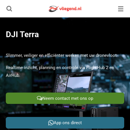
Ga
direct
naar
de
DJI Terra
hoofdinhoud
Slimmer, veiliger en efficiënter werken met uw dronevloot
Realtime inzicht, planning en controle via FlightHub 2 en
AirHub.
Neem contact met ons op
App ons direct