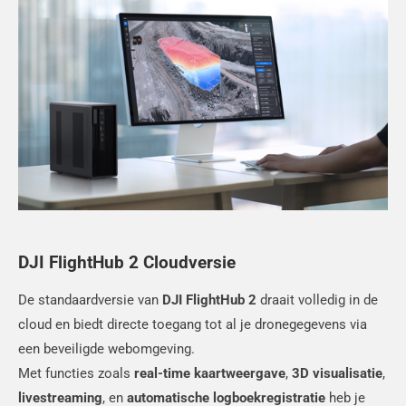
DJI FlightHub 2 Cloudversie
De standaardversie van
DJI FlightHub 2
draait volledig in de
cloud en biedt directe toegang tot al je dronegegevens via
een beveiligde webomgeving.
Met functies zoals
real-time kaartweergave
,
3D visualisatie
,
livestreaming
, en
automatische logboekregistratie
heb je