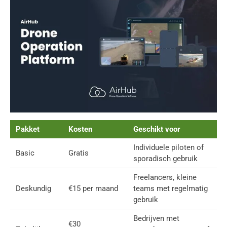
Pakket
Kosten
Geschikt voor
Individuele piloten of
Basic
Gratis
sporadisch gebruik
Freelancers, kleine
Deskundig
€15 per maand
teams met regelmatig
gebruik
Bedrijven met
€30