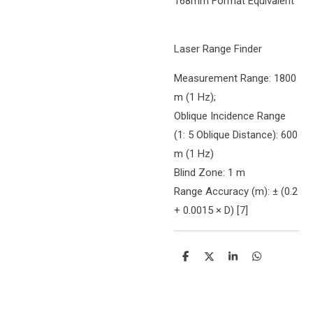
168mm Format Equivalent
Laser Range Finder
Measurement Range: 1800
m (1 Hz);
Oblique Incidence Range
(1: 5 Oblique Distance): 600
m (1 Hz)
Blind Zone: 1 m
Range Accuracy (m): ± (0.2
+ 0.0015 × D) [7]
Delen
Deel
Share
Delen