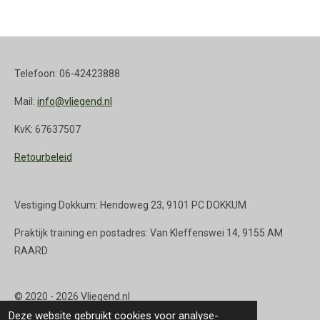
Telefoon: 06-42423888
Mail:
info@vliegend.nl
KvK: 67637507
Retourbeleid
Vestiging Dokkum: Hendoweg 23, 9101 PC DOKKUM
Praktijk training en postadres: Van Kleffenswei 14, 9155 AM
RAARD
© 2020 - 2026 Vliegend.nl
Deze website gebruikt cookies voor analyse-
Powered by
JouwWeb