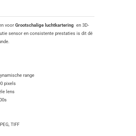
en voor
Grootschalige luchtkartering
en 3D-
tie sensor en consistente prestaties is dit dé
unde.
ynamische range
0 pixels
ële lens
000s
PEG, TIFF