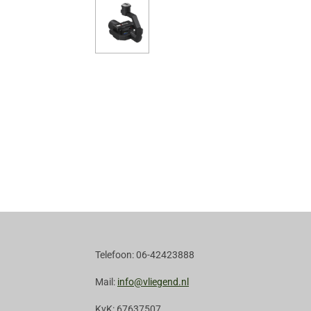
Telefoon: 06-42423888
Mail:
info@vliegend.nl
KvK: 67637507