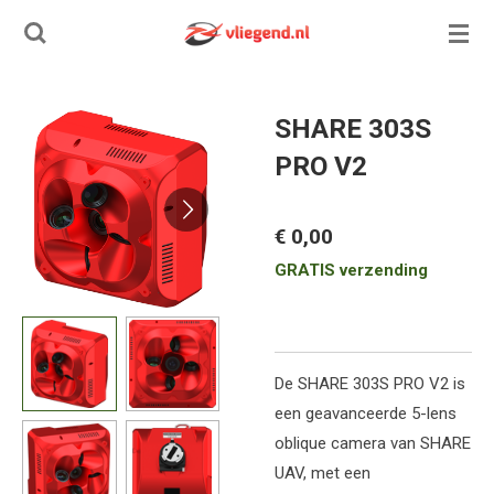
Ga
direct
naar
de
SHARE 303S
hoofdinhoud
PRO V2
€ 0,00
GRATIS verzending
De SHARE 303S PRO V2 is
een geavanceerde 5-lens
oblique camera van SHARE
UAV, met een