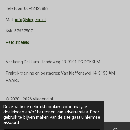
Telefoon: 06-42423888
Mail:
info@vliegend.nl
KvK: 67637507
Retourbeleid
Vestiging Dokkum: Hendoweg 23, 9101 PC DOKKUM
Praktijk training en postadres: Van Kleffenswei 14, 9155 AM
RAARD
© 2020 - 2026 Vliegend.nl
Deze website gebruikt cookies voor analyse-
Powered by
JouwWeb
doeleinden en/of het tonen van advertenties. Door
gebruik te blijven maken van de site gaat u hiermee
akkoord.