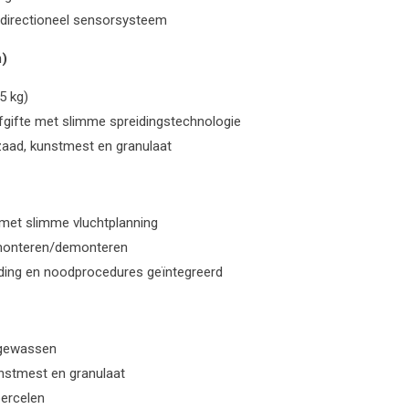
idirectioneel sensorsysteem
m)
25 kg)
fgifte met slimme spreidingstechnologie
zaad, kunstmest en granulaat
 met slimme vluchtplanning
 monteren/demonteren
jding en noodprocedures geïntegreerd
 gewassen
unstmest en granulaat
ercelen