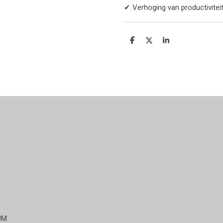
✔ Verhoging van productivitei
Delen
Deel
Share
UM