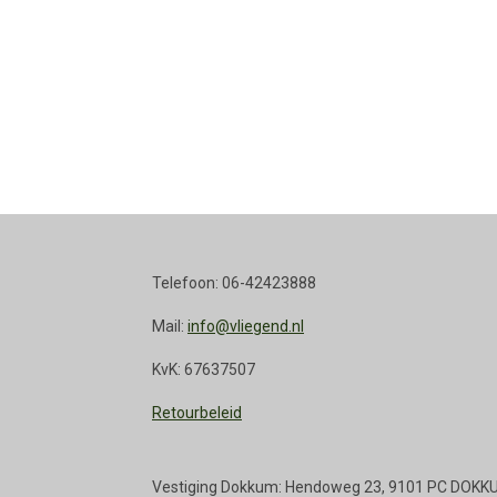
Telefoon: 06-42423888
Mail:
info@vliegend.nl
KvK: 67637507
Retourbeleid
Vestiging Dokkum: Hendoweg 23, 9101 PC DOKK