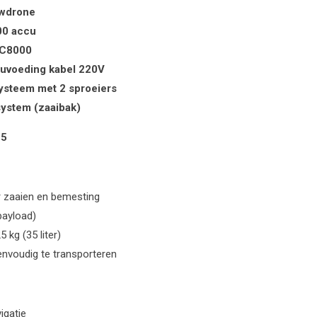
wdrone
00 accu
 C8000
uvoeding kabel 220V
ysteem met 2 sproeiers
ystem (zaaibak)
25
 zaaien en bemesting
payload)
25 kg (35 liter)
eenvoudig te transporteren
igatie