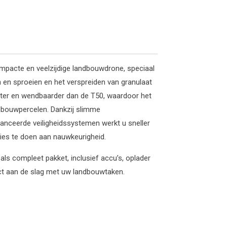
mpacte en veelzijdige landbouwdrone, speciaal
n en sproeien en het verspreiden van granulaat
chter en wendbaarder dan de T50, waardoor het
ndbouwpercelen. Dankzij slimme
anceerde veiligheidssystemen werkt u sneller
sies te doen aan nauwkeurigheid.
ls compleet pakket, inclusief accu’s, oplader
ct aan de slag met uw landbouwtaken.