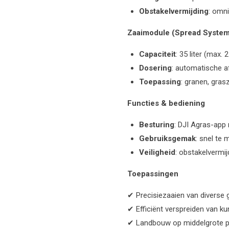
Obstakelvermijding
: omn
Zaaimodule (Spread Syste
Capaciteit
: 35 liter (max. 
Dosering
: automatische a
Toepassing
: granen, gras
Functies & bediening
Besturing
: DJI Agras-app
Gebruiksgemak
: snel te
Veiligheid
: obstakelvermi
Toepassingen
✔ Precisiezaaien van diverse
✔ Efficiënt verspreiden van k
✔ Landbouw op middelgrote p