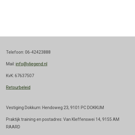
Telefoon: 06-42423888
Mail:
info@vliegend.nl
KvK: 67637507
Retourbeleid
Vestiging Dokkum: Hendoweg 23, 9101 PC DOKKUM
Praktijk training en postadres: Van Kleffenswei 14, 9155 AM
RAARD