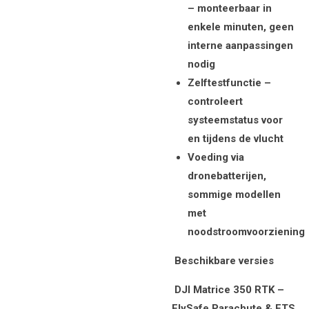
– monteerbaar in
enkele minuten, geen
interne aanpassingen
nodig
Zelftestfunctie –
controleert
systeemstatus voor
en tijdens de vlucht
Voeding via
dronebatterijen,
sommige modellen
met
noodstroomvoorziening
Beschikbare versies
DJI Matrice 350 RTK –
FlySafe Parachute & FTS