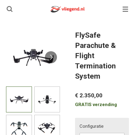
Ga
direct
naar
de
FlySafe
hoofdinhoud
Parachute &
Flight
Termination
System
€ 2.350,00
GRATIS verzending
Configuratie