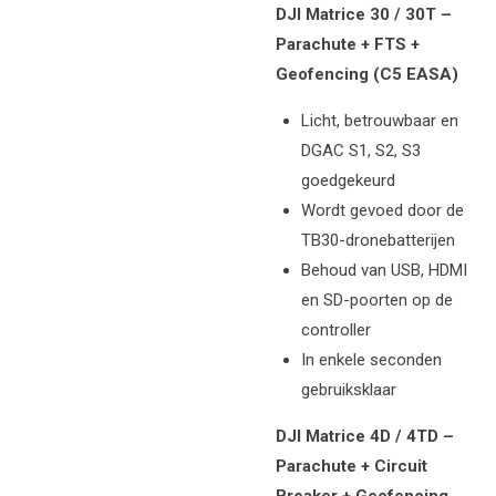
DJI Matrice 30 / 30T –
Parachute + FTS +
Geofencing (C5 EASA)
Licht, betrouwbaar en
DGAC S1, S2, S3
goedgekeurd
Wordt gevoed door de
TB30-dronebatterijen
Behoud van USB, HDMI
en SD-poorten op de
controller
In enkele seconden
gebruiksklaar
DJI Matrice 4D / 4TD –
Parachute + Circuit
Breaker + Geofencing