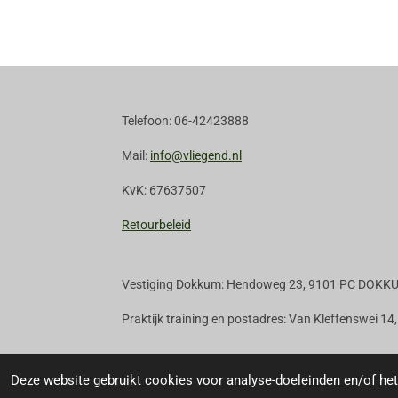
Telefoon: 06-42423888
Mail:
info@vliegend.nl
KvK: 67637507
Retourbeleid
Vestiging Dokkum: Hendoweg 23, 9101 PC DOKK
Praktijk training en postadres: Van Kleffenswei 
© 2020 - 2026 Vliegend.nl
Deze website gebruikt cookies voor analyse-doeleinden en/of het 