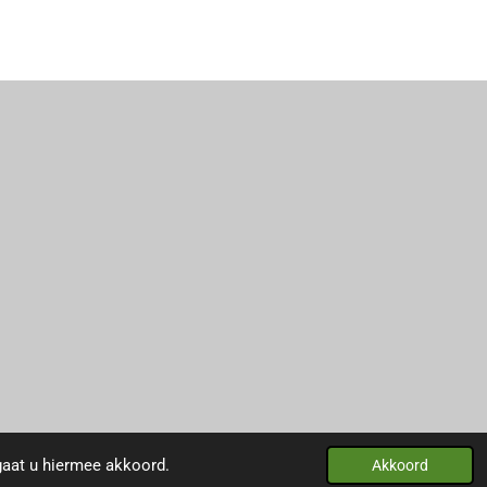
Powered by
JouwWeb
gaat u hiermee akkoord.
Akkoord