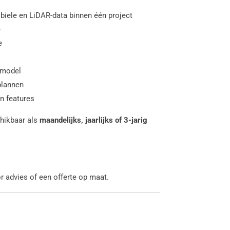
biele en LiDAR-data binnen één project
e
e
emodel
plannen
n features
hikbaar als
maandelijks, jaarlijks of 3-jarig
r advies of een offerte op maat.