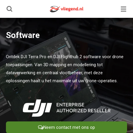
Ga
direct
naar
de
Software
hoofdinhoud
Ontdek DJI Terra Pro en DJI Flighthub 2 software voor drone
toepassingen. Van 3D mapping en modellering tot
dataverwerking en centraal vlootbeheer, met deze
oplossingen haalt u het maximale uit uw drone-operaties.
Neem contact met ons op