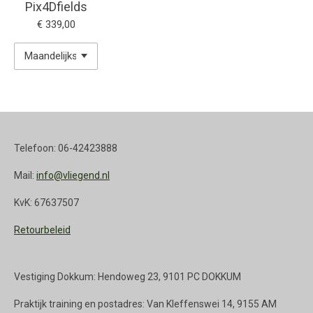
Pix4Dfields
€ 339,00
Telefoon: 06-42423888
Mail:
info@vliegend.nl
KvK: 67637507
Retourbeleid
Vestiging Dokkum: Hendoweg 23, 9101 PC DOKKUM
Praktijk training en postadres: Van Kleffenswei 14, 9155 AM